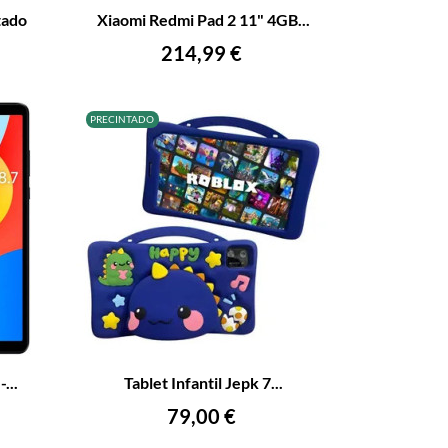
tado
Xiaomi Redmi Pad 2 11" 4GB...
AÑADIR AL CARRITO
Precio
214,99 €
PRECINTADO
+
–
+
...
Tablet Infantil Jepk 7...
AÑADIR AL CARRITO
Precio
79,00 €