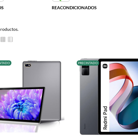
OS
REACONDICIONADOS
productos.
NTADO
PRECINTADO
+
–