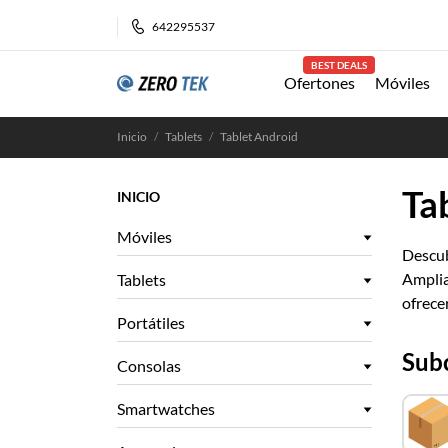
642295537
BEST DEALS
Ofertones
Móviles
Inicio
Tablets
Tablet Android
Ta
INICIO
Móviles
Descub
Amplia
Tablets
ofrece
Portátiles
Sub
Consolas
Smartwatches