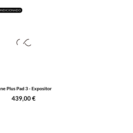
ONDICIONADO
+
ne Plus Pad 3 - Expositor
AÑADIR AL CARRITO
Precio
439,00 €