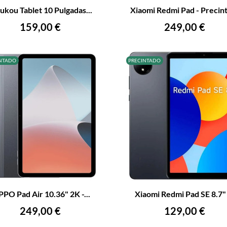
ukou Tablet 10 Pulgadas...
Xiaomi Redmi Pad - Precin
AÑADIR AL CARRITO
AÑADIR AL CARRITO
Precio
Precio
159,00 €
249,00 €
NTADO
PRECINTADO
+
–
PO Pad Air 10.36" 2K -...
Xiaomi Redmi Pad SE 8.7" -
AÑADIR AL CARRITO
AÑADIR AL CARRITO
Precio
Precio
249,00 €
129,00 €