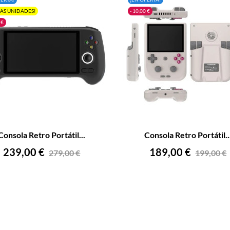
MAS UNIDADES!
- 10,00 €
 €
+
–
Consola Retro Portátil...
Consola Retro Portátil..
AÑADIR AL CARRITO
AÑADIR AL CARRITO
Precio
Precio
Precio
Precio
239,00 €
189,00 €
279,00 €
199,00 €
base
base