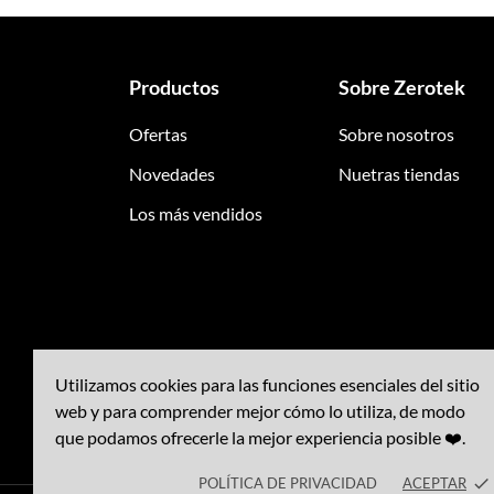
Productos
Sobre Zerotek
Ofertas
Sobre nosotros
Novedades
Nuetras tiendas
Los más vendidos
Utilizamos cookies para las funciones esenciales del sitio
web y para comprender mejor cómo lo utiliza, de modo
que podamos ofrecerle la mejor experiencia posible ❤️.
POLÍTICA DE PRIVACIDAD
ACEPTAR
done