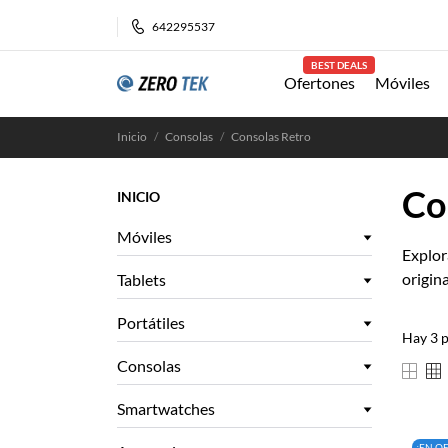
642295537
BEST DEALS
Ofertones
Móviles
Inicio
Consolas
Consolas Retro
Co
INICIO
Móviles
Explor
origina
Tablets
Portátiles
Hay 3 
Consolas
Smartwatches
¡EN O