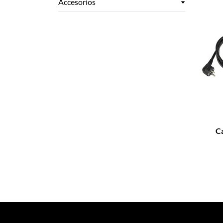
Accesorios
–
Ca