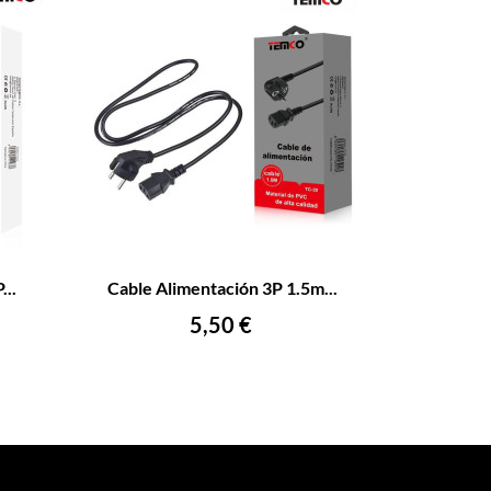
+
–
+
...
Cable Alimentación 3P 1.5m...
AÑADIR AL CARRITO
Precio
5,50 €