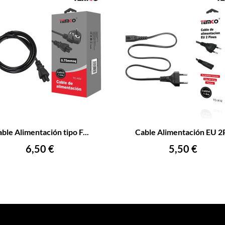
+
–
ble Alimentación tipo F...
Cable Alimentación EU 2P
AÑADIR AL CARRITO
AÑADIR AL CARRITO
Precio
Precio
6,50 €
5,50 €