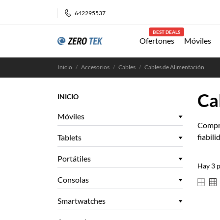
642295537
BEST DEALS
Ofertones
Móviles
Inicio
Accesorios
Cables
Cables de Alimentación
Ca
INICIO
Móviles
Compra
fiabili
Tablets
Portátiles
Hay 3 
Consolas
Smartwatches