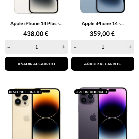
Apple iPhone 14 Plus -...
Apple iPhone 14 -...
Precio
Precio
438,00 €
359,00 €
–
+
–
+
AÑADIR AL CARRITO
AÑADIR AL CARRITO
REACONDICIONADO
REACONDICIONADO