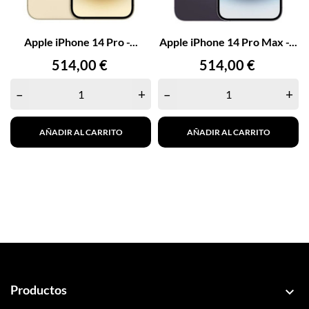
Apple iPhone 14 Pro -...
Apple iPhone 14 Pro Max -...
Precio
Precio
514,00 €
514,00 €
–
+
–
+
AÑADIR AL CARRITO
AÑADIR AL CARRITO
Productos
