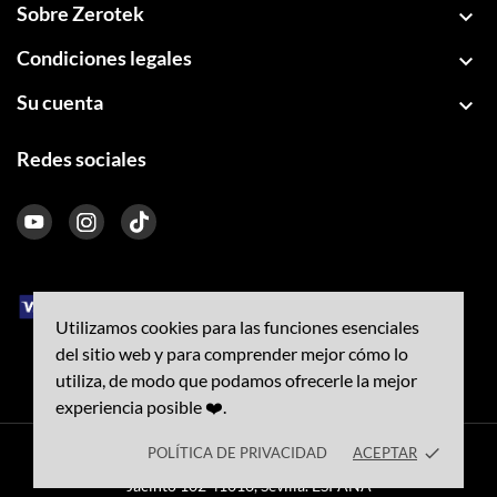
Sobre Zerotek

Condiciones legales

Su cuenta

Redes sociales
Utilizamos cookies para las funciones esenciales
del sitio web y para comprender mejor cómo lo
utiliza, de modo que podamos ofrecerle la mejor
experiencia posible ❤️.
POLÍTICA DE PRIVACIDAD
ACEPTAR
done
© 2026 - PHONEMOVIL 2010 SL CIF B56575749. C/ San
Jacinto 102 41010, Sevilla. ESPAÑA