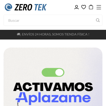
🚚¡ ENVÍOS 24 HORAS, SOMOS TIENDA FÍSICA !