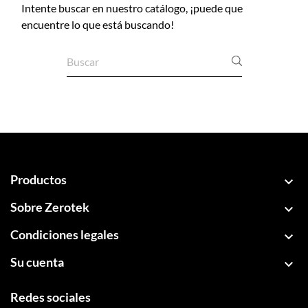
Intente buscar en nuestro catálogo, ¡puede que
encuentre lo que está buscando!
Productos

Sobre Zerotek

Condiciones legales

Su cuenta

Redes sociales