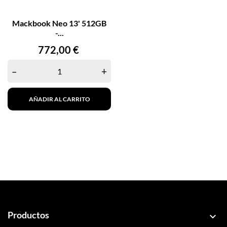
Mackbook Neo 13' 512GB
-...
Precio
772,00 €
–
+
AÑADIR AL CARRITO
Productos
