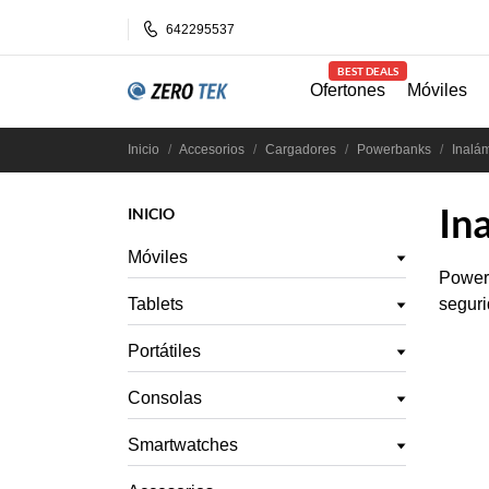
642295537
BEST DEALS
Ofertones
Móviles
Inicio
Accesorios
Cargadores
Powerbanks
Inalá
In
INICIO
Móviles
Power 
Tablets
seguri
Portátiles
Consolas
Smartwatches