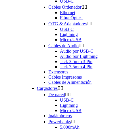
USB-C
Cables Ordenador


Ethernet
Fibra Óptica
OTG & Adaptadores


USB-C
Lightning
Micro-USB
Cables de Audio


Audio por USB-C
Audio por Lightning
Jack 3.5mm 3 Pin
Jack 3.5mm 4 Pin
Extensores
Cables Impresoras
Cables de Alimentación
Cargadores


De pared


USB-C
Lightning
Micro-USB
Inalámbricos
Powerbanks


5.000mAh