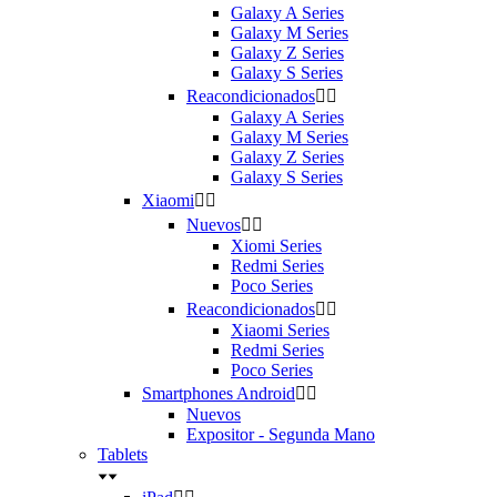
Galaxy A Series
Galaxy M Series
Galaxy Z Series
Galaxy S Series
Reacondicionados


Galaxy A Series
Galaxy M Series
Galaxy Z Series
Galaxy S Series
Xiaomi


Nuevos


Xiomi Series
Redmi Series
Poco Series
Reacondicionados


Xiaomi Series
Redmi Series
Poco Series
Smartphones Android


Nuevos
Expositor - Segunda Mano
Tablets