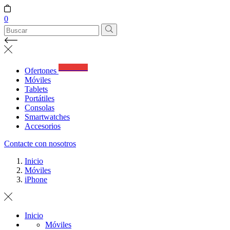
0
Best Deals
Ofertones
Móviles
Tablets
Portátiles
Consolas
Smartwatches
Accesorios
Contacte con nosotros
Inicio
Móviles
iPhone
Inicio
Móviles