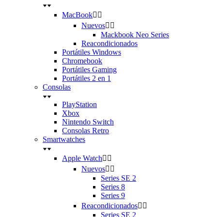
MacBook


Nuevos


Mackbook Neo Series
Reacondicionados
Portátiles Windows
Chromebook
Portátiles Gaming
Portátiles 2 en 1
Consolas
PlayStation
Xbox
Nintendo Switch
Consolas Retro
Smartwatches
Apple Watch


Nuevos


Series SE 2
Series 8
Series 9
Reacondicionados


Series SE 2