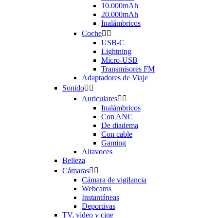
10.000mAh
20.000mAh
Inalámbricos
Coche


USB-C
Lightning
Micro-USB
Transmisores FM
Adaptadores de Viaje
Sonido


Auriculares


Inalámbricos
Con ANC
De diadema
Con cable
Gaming
Altavoces
Belleza
Cámaras


Cámara de vigilancia
Webcams
Instantáneas
Deportivas
TV, vídeo y cine