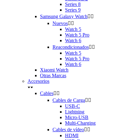
Series 8
Series 9
Samsung Galaxy Watch


Nuevos


Watch 5
Watch 5 Pro
Watch 6
Reacondicionados


Watch 5
Watch 5 Pro
Watch 6
Xiaomi Watch
Otras Marcas
Accesorios
Cables


Cables de Carga


USB-C
Lightning
Micro-USB
Multi-Charging
Cables de vídeo


HDMI