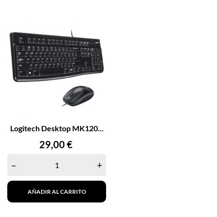
Logitech Desktop MK120...
Precio
29,00 €
–
+
AÑADIR AL CARRITO