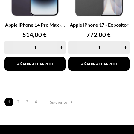
Apple iPhone 14 Pro Max -...
Apple iPhone 17 - Expositor
Precio
Precio
514,00 €
772,00 €
–
+
–
+
AÑADIR AL CARRITO
AÑADIR AL CARRITO

1
2
3
4
Siguiente