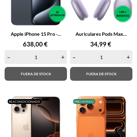
Apple iPhone 15 Pro -...
Auriculares Pods Max...
Precio
Precio
638,00 €
34,99 €
–
+
–
+
FUERA DE STOCK
FUERA DE STOCK
REACONDICIONADO
PRECINTADO