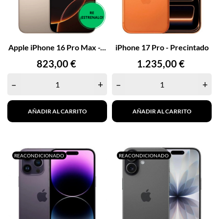
Apple iPhone 16 Pro Max -...
iPhone 17 Pro - Precintado
Precio
Precio
823,00 €
1.235,00 €
–
+
–
+
AÑADIR AL CARRITO
AÑADIR AL CARRITO
REACONDICIONADO
REACONDICIONADO