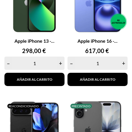
Apple iPhone 13 -...
Apple iPhone 16 -...
Precio
Precio
298,00 €
617,00 €
–
+
–
+
AÑADIR AL CARRITO
AÑADIR AL CARRITO
REACONDICIONADO
PRECINTADO