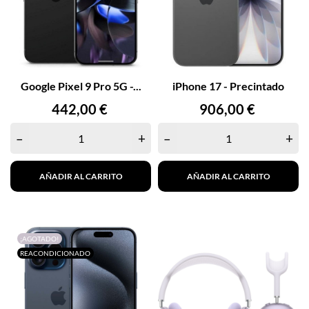
Google Pixel 9 Pro 5G -...
iPhone 17 - Precintado
Precio
Precio
442,00 €
906,00 €
–
+
–
+
AÑADIR AL CARRITO
AÑADIR AL CARRITO
¡AGOTADO!
REACONDICIONADO