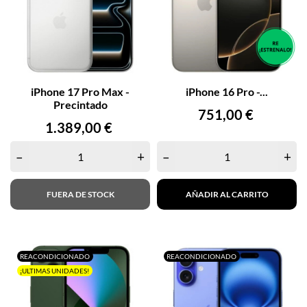
iPhone 17 Pro Max -
iPhone 16 Pro -...
Precintado
Precio
751,00 €
Precio
1.389,00 €
–
+
–
+
FUERA DE STOCK
AÑADIR AL CARRITO
REACONDICIONADO
REACONDICIONADO
¡ULTIMAS UNIDADES!