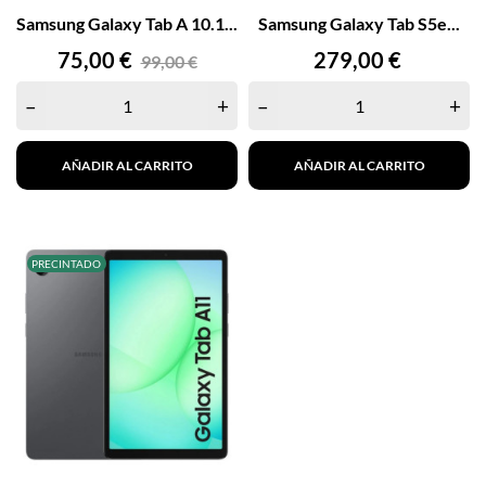
Samsung Galaxy Tab A 10.1...
Samsung Galaxy Tab S5e...
Precio
Precio
Precio
75,00 €
279,00 €
99,00 €
base
–
+
–
+
AÑADIR AL CARRITO
AÑADIR AL CARRITO
PRECINTADO