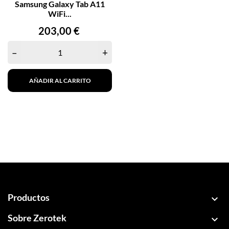
Samsung Galaxy Tab A11
WiFi...
Precio
203,00 €
–
+
AÑADIR AL CARRITO
Productos

Sobre Zerotek
