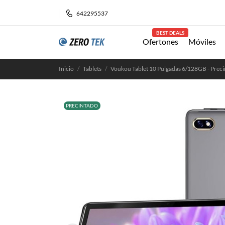
642295537
BEST DEALS
Ofertones
Móviles
Inicio
Tablets
Voukou Tablet 10 Pulgadas 6/128GB - Prec
PRECINTADO