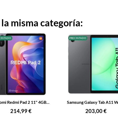
 la misma categoría:
CINTADO
PRECINTADO
+
–
omi Redmi Pad 2 11" 4GB...
Samsung Galaxy Tab A11 Wi
AÑADIR AL CARRITO
AÑADIR AL CARRITO
Precio
Precio
214,99 €
203,00 €