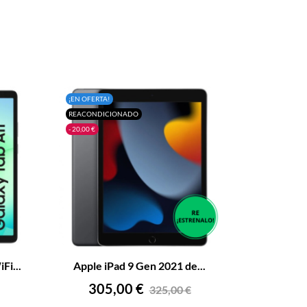
¡EN OFERTA!
REACONDICIONADO
- 20,00 €
+
–
+
Fi...
Apple iPad 9 Gen 2021 de...
AÑADIR AL CARRITO
Precio
Precio
305,00 €
325,00 €
base