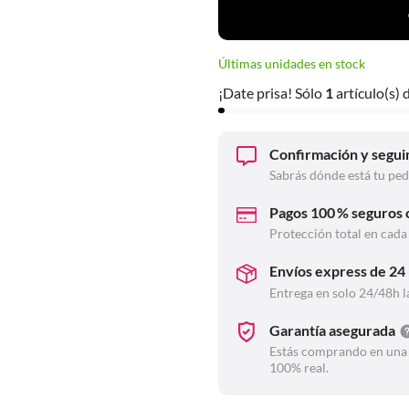
Últimas unidades en stock
¡Date prisa! Sólo
1
artículo(s) 
Confirmación y segui
Sabrás dónde está tu pe
Pagos 100 % seguros
Protección total en cad
Envíos express de 24
Entrega en solo 24/48h l
Garantía asegurada
Estás comprando en una t
100% real.