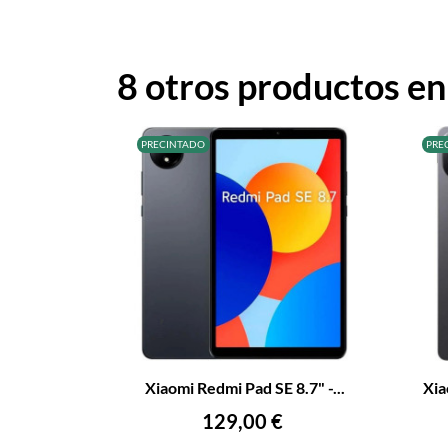
8 otros productos en
PRECINTADO
PRE
–
+
–
Xiaomi Redmi Pad SE 8.7" -...
Xia
AÑADIR AL CARRITO
Precio
129,00 €