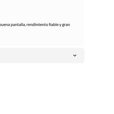
buena pantalla, rendimiento fiable y gran
expand_more