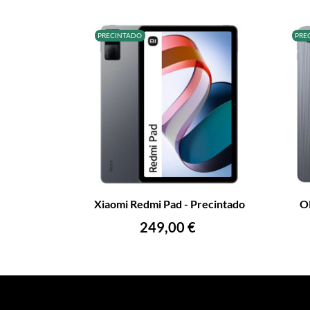
PRECINTADO
PRE
–
+
–
Xiaomi Redmi Pad - Precintado
OP
AÑADIR AL CARRITO
Precio
249,00 €