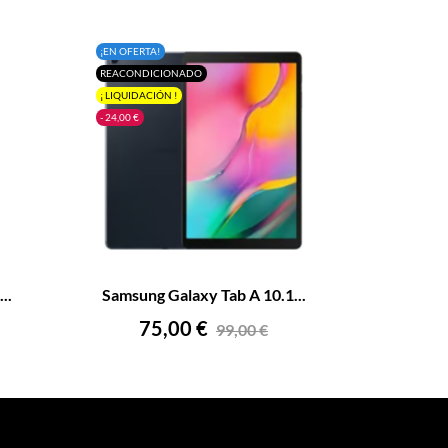
¡EN OFERTA!
REACONDICIONADO
¡ LIQUIDACIÓN !
- 24,00 €
+
–
+
..
Samsung Galaxy Tab A 10.1...
AÑADIR AL CARRITO
Precio
Precio
75,00 €
99,00 €
base