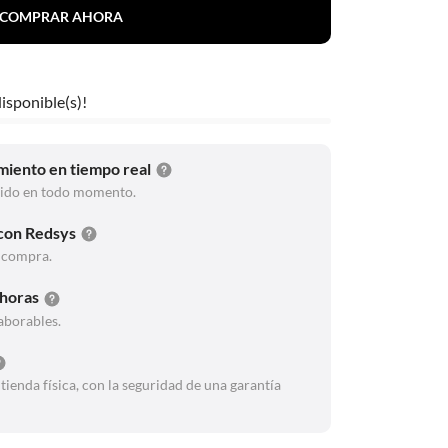
COMPRAR AHORA
disponible(s)!
miento en tiempo real
dido en todo momento.
 con Redsys
a compra.
 horas
aborables.
ienda física, con la seguridad de una garantía