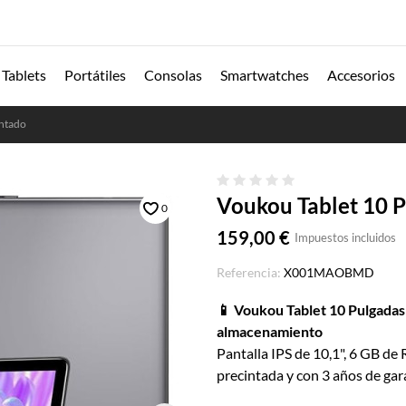
Tablets
Portátiles
Consolas
Smartwatches
Accesorios
intado
Voukou Tablet 10 P
0
159,00 €
Impuestos incluidos
Referencia:
X001MAOBMD
📱 Voukou Tablet 10 Pulgadas 
almacenamiento
Pantalla IPS de 10,1", 6 GB d
precintada y con 3 años de gara