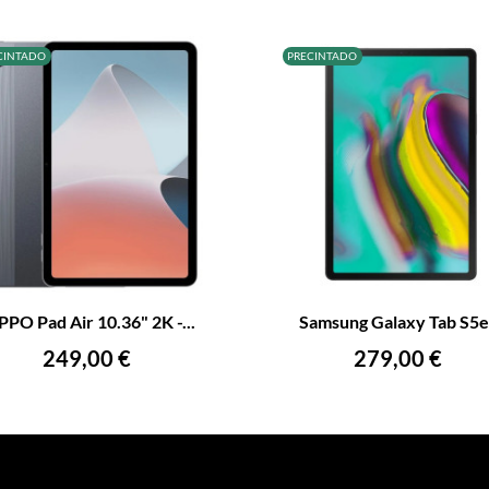
CINTADO
PRECINTADO
+
–
PO Pad Air 10.36" 2K -...
Samsung Galaxy Tab S5e.
AÑADIR AL CARRITO
AÑADIR AL CARRITO
Precio
Precio
249,00 €
279,00 €