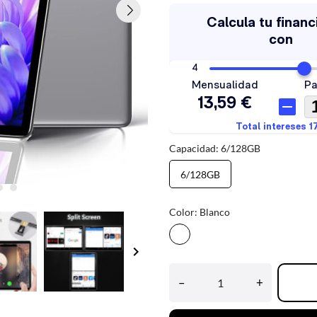
Capacidad: 6/128GB
6/128GB
Color: Blanco
Blanco
keyboard_arrow_right
–
+