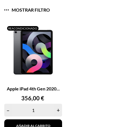
MOSTRAR FILTRO
REACONDICIONADO
Apple iPad 4th Gen 2020...
Precio
356,00 €
–
+
AÑADIR AL CARRITO