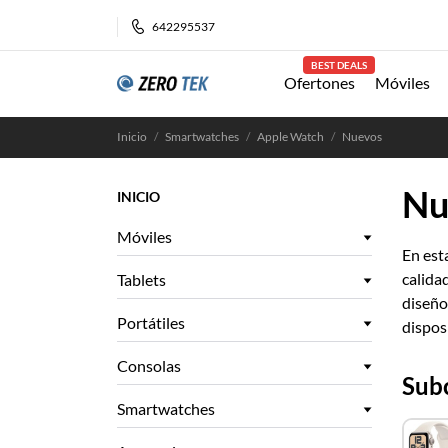
642295537
BEST DEALS
Ofertones
Móviles
Inicio
Smartwatches
Apple Watch
Nuevos
Nu
INICIO
Móviles
En est
calida
Tablets
diseño
Portátiles
dispos
Consolas
Sub
Smartwatches