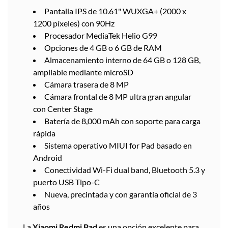
Pantalla IPS de 10.61" WUXGA+ (2000 x
1200 píxeles) con 90Hz
Procesador MediaTek Helio G99
Opciones de 4 GB o 6 GB de RAM
Almacenamiento interno de 64 GB o 128 GB,
ampliable mediante microSD
Cámara trasera de 8 MP
Cámara frontal de 8 MP ultra gran angular
con Center Stage
Batería de 8,000 mAh con soporte para carga
rápida
Sistema operativo MIUI for Pad basado en
Android
Conectividad Wi-Fi dual band, Bluetooth 5.3 y
puerto USB Tipo-C
Nueva, precintada y con garantía oficial de 3
años
La
Xiaomi Redmi Pad
es una opción excelente para