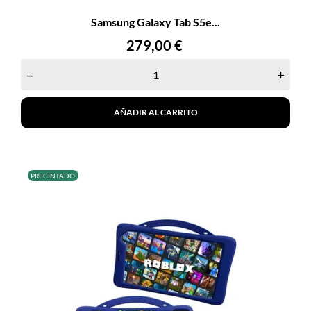
Samsung Galaxy Tab S5e...
Precio
279,00 €
–
+
AÑADIR AL CARRITO
PRECINTADO