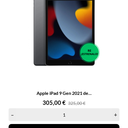
Apple iPad 9 Gen 2021 de...
Precio
Precio
305,00 €
325,00 €
base
–
+