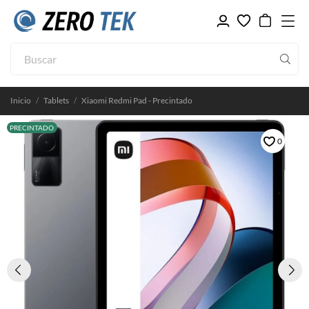
Inicio
Tablets
Xiaomi Redmi Pad - Precintado
PRECINTADO
0