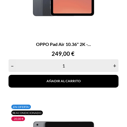
OPPO Pad Air 10.36" 2K -...
Precio
249,00 €
–
+
AÑADIR AL CARRITO
¡EN OFERTA!
REACONDICIONADO
- 20,00 €