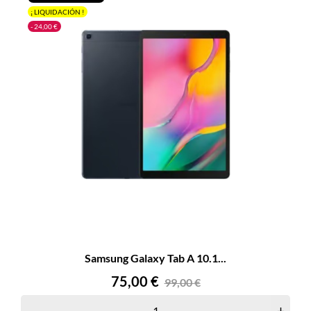
¡ LIQUIDACIÓN !
- 24,00 €
Samsung Galaxy Tab A 10.1...
Precio
Precio
75,00 €
99,00 €
base
–
+