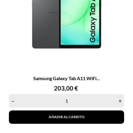
Samsung Galaxy Tab A11 WiFi...
Precio
203,00 €
–
+
AÑADIR AL CARRITO