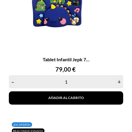
Tablet Infantil Jepk 7...
Precio
79,00 €
–
+
AÑADIR AL CARRITO
¡EN OFERTA!
REACONDICIONADO