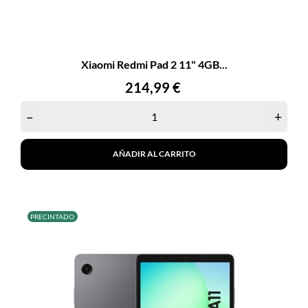
Xiaomi Redmi Pad 2 11" 4GB...
Precio
214,99 €
–
+
AÑADIR AL CARRITO
PRECINTADO