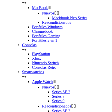
MacBook


Nuevos


Mackbook Neo Series
Reacondicionados
Portátiles Windows
Chromebook
Portátiles Gaming
Portátiles 2 en 1
Consolas
PlayStation
Xbox
Nintendo Switch
Consolas Retro
Smartwatches
Apple Watch


Nuevos


Series SE 2
Series 8
Series 9
Reacondicionados


Series SE 2