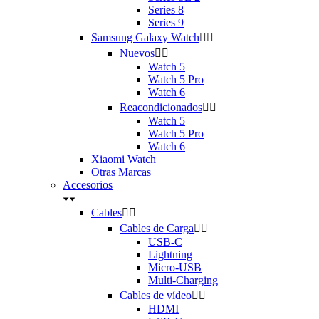
Series 8
Series 9
Samsung Galaxy Watch


Nuevos


Watch 5
Watch 5 Pro
Watch 6
Reacondicionados


Watch 5
Watch 5 Pro
Watch 6
Xiaomi Watch
Otras Marcas
Accesorios
Cables


Cables de Carga


USB-C
Lightning
Micro-USB
Multi-Charging
Cables de vídeo


HDMI