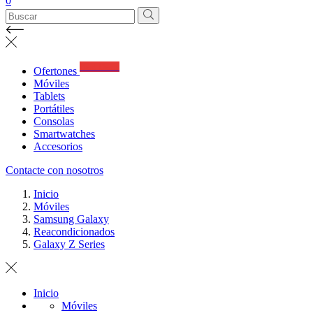
0
Best Deals
Ofertones
Móviles
Tablets
Portátiles
Consolas
Smartwatches
Accesorios
Contacte con nosotros
Inicio
Móviles
Samsung Galaxy
Reacondicionados
Galaxy Z Series
Inicio
Móviles