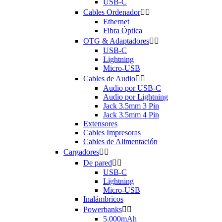
USB-C
Cables Ordenador


Ethernet
Fibra Óptica
OTG & Adaptadores


USB-C
Lightning
Micro-USB
Cables de Audio


Audio por USB-C
Audio por Lightning
Jack 3.5mm 3 Pin
Jack 3.5mm 4 Pin
Extensores
Cables Impresoras
Cables de Alimentación
Cargadores


De pared


USB-C
Lightning
Micro-USB
Inalámbricos
Powerbanks


5.000mAh