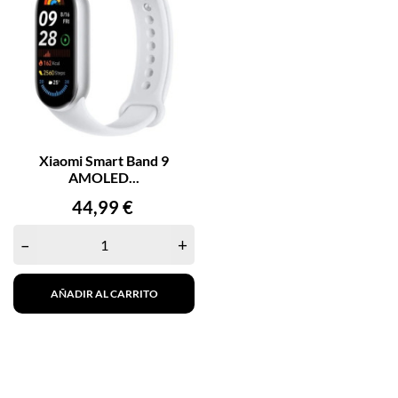
Xiaomi Smart Band 9
AMOLED...
Precio
44,99 €
–
+
AÑADIR AL CARRITO