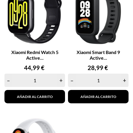
Xiaomi Redmi Watch 5
Xiaomi Smart Band 9
Active...
Active...
Precio
Precio
44,99 €
28,99 €
–
+
–
+
AÑADIR AL CARRITO
AÑADIR AL CARRITO