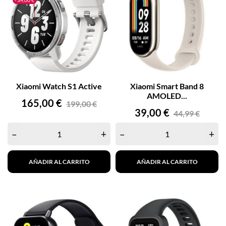
- 34,00 €
Xiaomi Watch S1 Active
Xiaomi Smart Band 8
AMOLED...
Precio
Precio
165,00 €
199,00 €
Precio
Precio
base
39,00 €
44,99 €
base
–
+
–
+
AÑADIR AL CARRITO
AÑADIR AL CARRITO