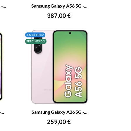
-...
Samsung Galaxy A56 5G -...
FUERA DE STOCK
Precio
387,00 €
¡EN OFERTA!
PRECINTADO
+
–
+
..
Samsung Galaxy A26 5G -...
AÑADIR AL CARRITO
Precio
259,00 €