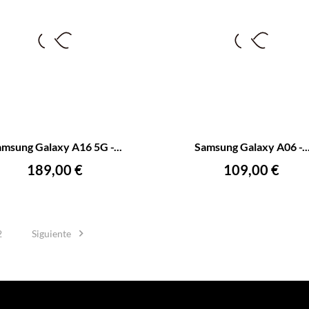
+
–
amsung Galaxy A16 5G -...
Samsung Galaxy A06 -..
AÑADIR AL CARRITO
AÑADIR AL CARRITO
Precio
Precio
189,00 €
109,00 €

2
Siguiente