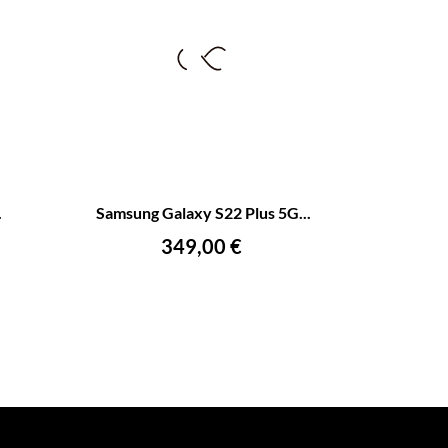
+
–
+
.
Samsung Galaxy S22 Plus 5G...
AÑADIR AL CARRITO
Precio
349,00 €