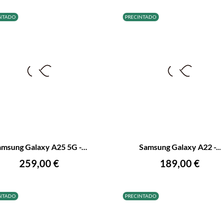
NTADO
PRECINTADO
+
–
amsung Galaxy A25 5G -...
Samsung Galaxy A22 -..
AÑADIR AL CARRITO
AÑADIR AL CARRITO
Precio
Precio
259,00 €
189,00 €
NTADO
PRECINTADO