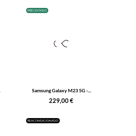
PRECINTADO
+
–
+
.
Samsung Galaxy M23 5G -...
AÑADIR AL CARRITO
Precio
229,00 €
REACONDICIONADO