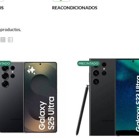
OS
REACONDICIONADOS
 productos.
NTADO
PRECINTADO
+
–