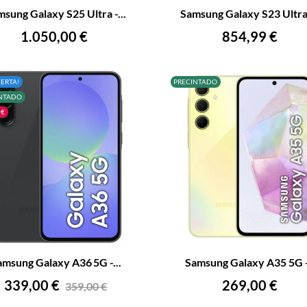
sung Galaxy S25 Ultra -...
Samsung Galaxy S23 Ultra 
AÑADIR AL CARRITO
AÑADIR AL CARRITO
Precio
Precio
1.050,00 €
854,99 €
FERTA!
PRECINTADO
NTADO
 €
+
–
amsung Galaxy A36 5G -...
Samsung Galaxy A35 5G -.
AÑADIR AL CARRITO
AÑADIR AL CARRITO
Precio
Precio
Precio
339,00 €
269,00 €
359,00 €
base