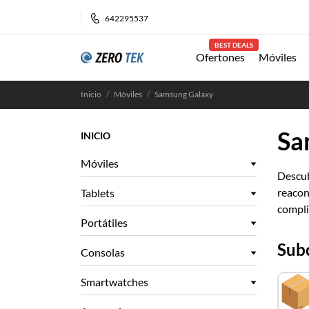
642295537
BEST DEALS
Ofertones
Móviles
Inicio
Móviles
Samsung Galaxy
Sa
INICIO
Móviles
Descub
reacon
Tablets
compli
Portátiles
Sub
Consolas
Smartwatches