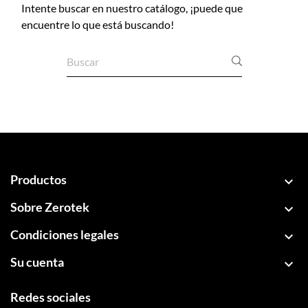
Intente buscar en nuestro catálogo, ¡puede que
encuentre lo que está buscando!
Productos

Sobre Zerotek

Condiciones legales

Su cuenta

Redes sociales