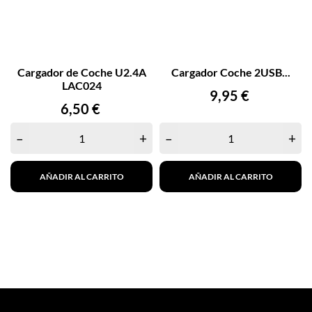
Cargador de Coche U2.4A
Cargador Coche 2USB...
LAC024
Precio
9,95 €
Precio
6,50 €
–
+
–
+
AÑADIR AL CARRITO
AÑADIR AL CARRITO