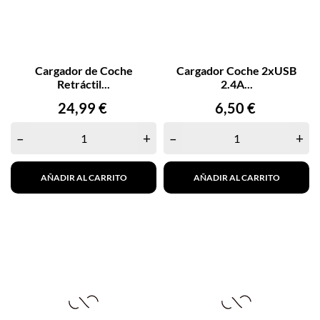
Cargador de Coche
Cargador Coche 2xUSB
Retráctil...
2.4A...
Precio
Precio
24,99 €
6,50 €
–
+
–
+
AÑADIR AL CARRITO
AÑADIR AL CARRITO