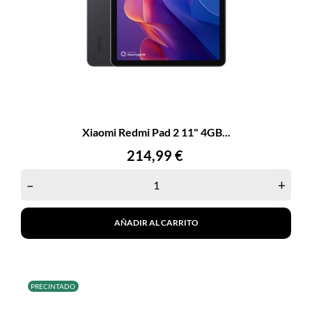
Xiaomi Redmi Pad 2 11" 4GB...
Precio
214,99 €
–
+
AÑADIR AL CARRITO
PRECINTADO