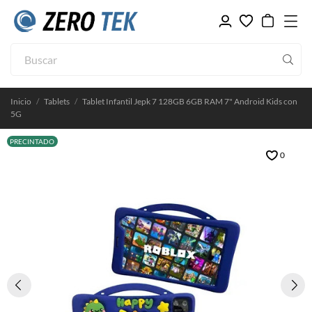
Inicio
Tablets
Tablet Infantil Jepk 7 128GB 6GB RAM 7" Android Kids con
5G
PRECINTADO
0