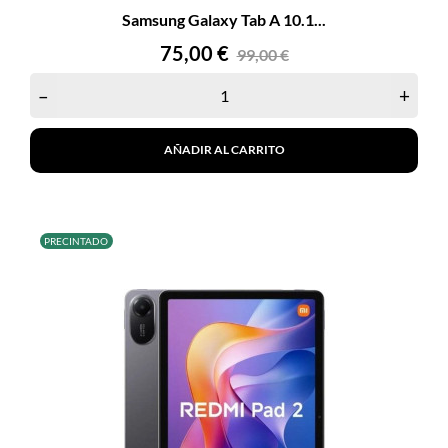
Samsung Galaxy Tab A 10.1...
Precio
Precio
75,00 €
99,00 €
base
–
+
AÑADIR AL CARRITO
PRECINTADO