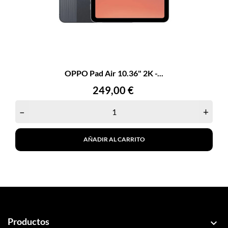
OPPO Pad Air 10.36" 2K -...
Precio
249,00 €
–
+
AÑADIR AL CARRITO
Productos
