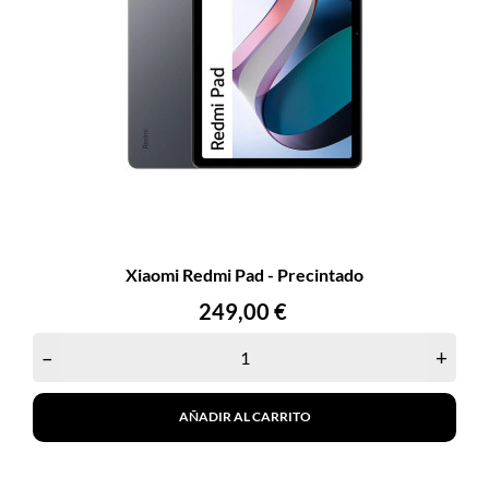
Xiaomi Redmi Pad - Precintado
Precio
249,00 €
–
+
AÑADIR AL CARRITO