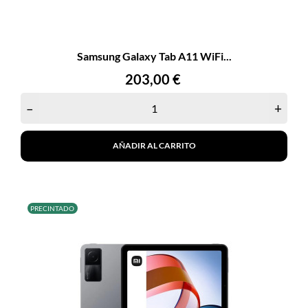
Samsung Galaxy Tab A11 WiFi...
Precio
203,00 €
–
+
AÑADIR AL CARRITO
PRECINTADO