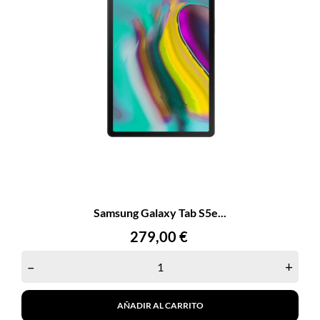
Samsung Galaxy Tab S5e...
Precio
279,00 €
–
+
AÑADIR AL CARRITO