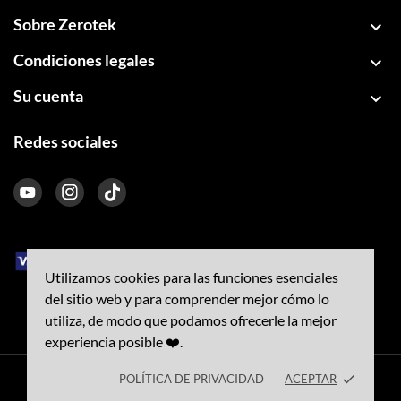
Sobre Zerotek

Condiciones legales

Su cuenta

Redes sociales
Utilizamos cookies para las funciones esenciales
del sitio web y para comprender mejor cómo lo
utiliza, de modo que podamos ofrecerle la mejor
experiencia posible ❤️.
POLÍTICA DE PRIVACIDAD
ACEPTAR
done
© 2026 - PHONEMOVIL 2010 SL CIF B56575749. C/ San