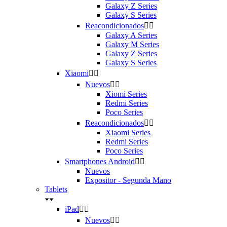
Galaxy Z Series
Galaxy S Series
Reacondicionados


Galaxy A Series
Galaxy M Series
Galaxy Z Series
Galaxy S Series
Xiaomi


Nuevos


Xiomi Series
Redmi Series
Poco Series
Reacondicionados


Xiaomi Series
Redmi Series
Poco Series
Smartphones Android


Nuevos
Expositor - Segunda Mano
Tablets
iPad


Nuevos

