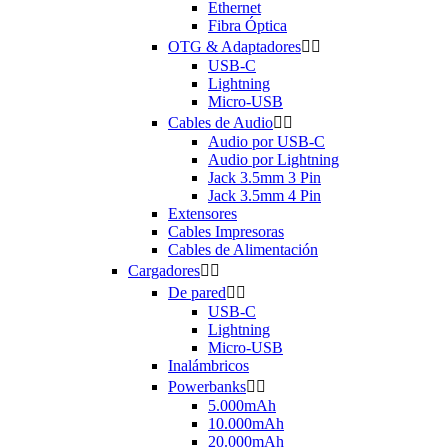
Ethernet
Fibra Óptica
OTG & Adaptadores


USB-C
Lightning
Micro-USB
Cables de Audio


Audio por USB-C
Audio por Lightning
Jack 3.5mm 3 Pin
Jack 3.5mm 4 Pin
Extensores
Cables Impresoras
Cables de Alimentación
Cargadores


De pared


USB-C
Lightning
Micro-USB
Inalámbricos
Powerbanks


5.000mAh
10.000mAh
20.000mAh