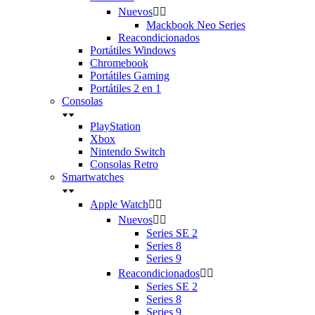
Nuevos


Mackbook Neo Series
Reacondicionados
Portátiles Windows
Chromebook
Portátiles Gaming
Portátiles 2 en 1
Consolas
PlayStation
Xbox
Nintendo Switch
Consolas Retro
Smartwatches
Apple Watch


Nuevos


Series SE 2
Series 8
Series 9
Reacondicionados


Series SE 2
Series 8
Series 9