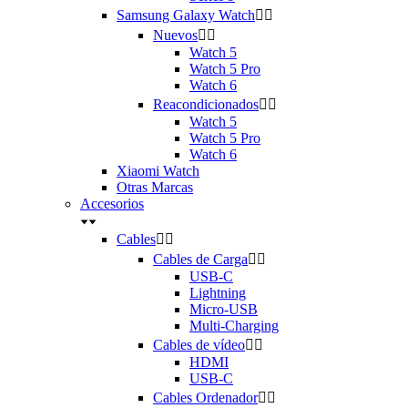
Samsung Galaxy Watch


Nuevos


Watch 5
Watch 5 Pro
Watch 6
Reacondicionados


Watch 5
Watch 5 Pro
Watch 6
Xiaomi Watch
Otras Marcas
Accesorios
Cables


Cables de Carga


USB-C
Lightning
Micro-USB
Multi-Charging
Cables de vídeo


HDMI
USB-C
Cables Ordenador

