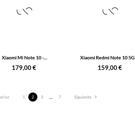
+
–
Xiaomi Mi Note 10 -...
Xiaomi Redmi Note 10 5G -
AÑADIR AL CARRITO
AÑADIR AL CARRITO
Precio
Precio
179,00 €
159,00 €
…

1
2
3
7
erior
Siguiente