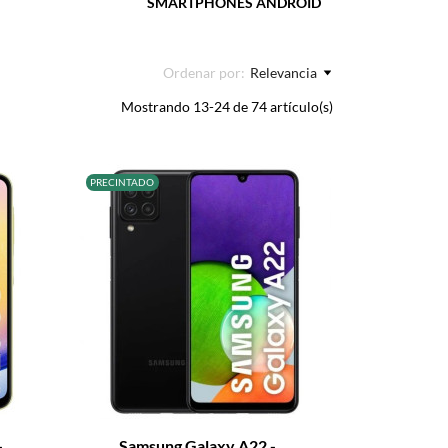
SMARTPHONES ANDROID
Ordenar por:
Relevancia
Mostrando 13-24 de 74 artículo(s)
PRECINTADO
+
–
+
..
Samsung Galaxy A22 -...