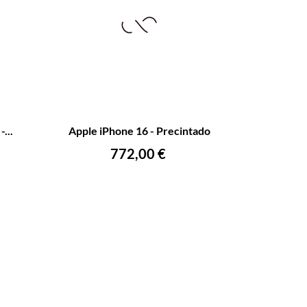
+
–
+
...
Apple iPhone 16 - Precintado
AÑADIR AL CARRITO
Precio
772,00 €