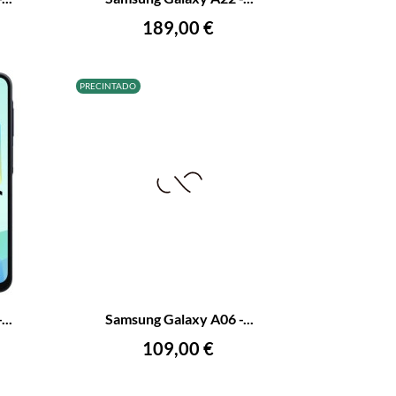
AÑADIR AL CARRITO
Precio
189,00 €
PRECINTADO
+
–
+
..
Samsung Galaxy A06 -...
AÑADIR AL CARRITO
Precio
109,00 €