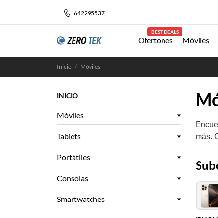
642295537
BEST DEALS
Ofertones
Móviles
Inicio
Móviles
Mó
INICIO
Móviles
Encuen
Tablets
más. C
Portátiles
Sub
Consolas
Smartwatches