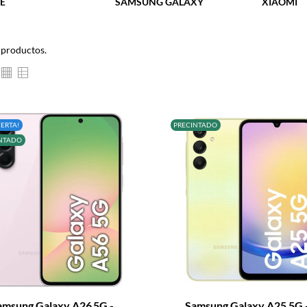
E
SAMSUNG GALAXY
XIAOMI
 productos.
FERTA!
PRECINTADO
NTADO
+
–
amsung Galaxy A26 5G -...
Samsung Galaxy A25 5G -.