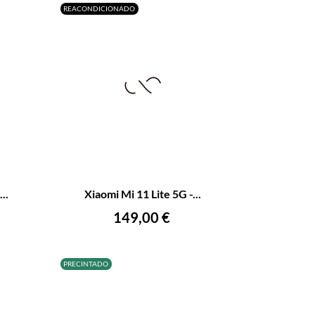
REACONDICIONADO
+
–
+
..
Xiaomi Mi 11 Lite 5G -...
AÑADIR AL CARRITO
Precio
149,00 €
PRECINTADO