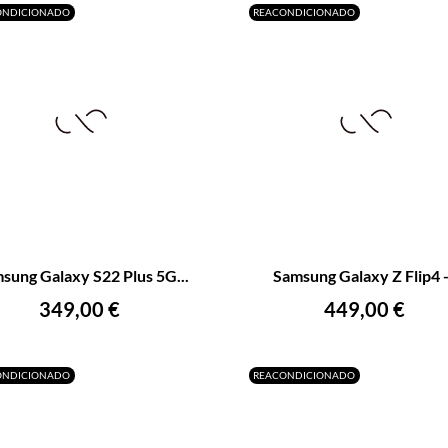
ONDICIONADO
REACONDICIONADO
+
–
sung Galaxy S22 Plus 5G...
Samsung Galaxy Z Flip4 -.
AÑADIR AL CARRITO
AÑADIR AL CARRITO
Precio
Precio
349,00 €
449,00 €
ONDICIONADO
REACONDICIONADO