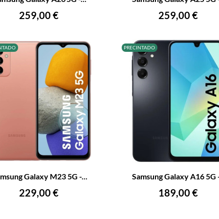
AÑADIR AL CARRITO
AÑADIR AL CARRITO
Precio
Precio
259,00 €
259,00 €
NTADO
PRECINTADO
+
–
msung Galaxy M23 5G -...
Samsung Galaxy A16 5G -.
AÑADIR AL CARRITO
AÑADIR AL CARRITO
Precio
Precio
229,00 €
189,00 €