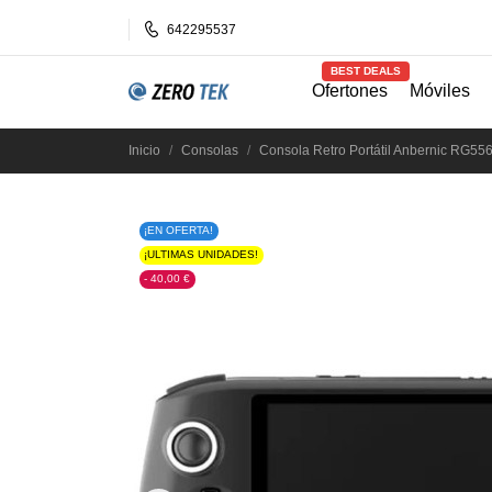
642295537
BEST DEALS
Ofertones
Móviles
Inicio
Consolas
Consola Retro Portátil Anbernic RG55
¡EN OFERTA!
¡ULTIMAS UNIDADES!
- 40,00 €