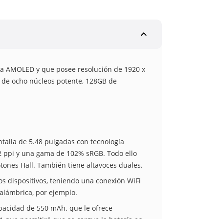
expand_less
gía AMOLED y que posee resolución de 1920 x
 de ocho núcleos potente, 128GB de
talla de 5.48 pulgadas con tecnología
2 ppi y una gama de 102% sRGB. Todo ello
botones Hall. También tiene altavoces duales.
s dispositivos, teniendo una conexión WiFi
alámbrica, por ejemplo.
apacidad de 550 mAh. que le ofrece