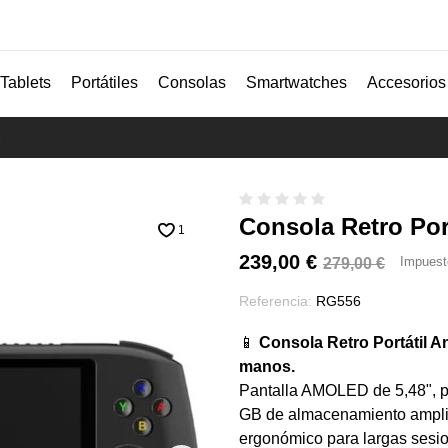
Tablets
Portátiles
Consolas
Smartwatches
Accesorios
6
Consola Retro Por
1
239,00 €
Impuest
279,00 €
Referencia:
RG556
📱
Consola Retro Portátil A
manos.
Pantalla AMOLED de 5,48", 
GB de almacenamiento amplia
ergonómico para largas sesio