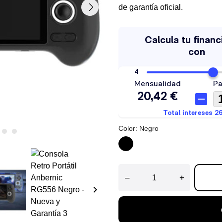
de garantía oficial.
Color: Negro
Negro
–
+
keyboard_arrow_right