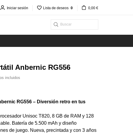
Iniciar sesión
Lista de deseos
0
0,00 €
tátil Anbernic RG556
os incluidos
nbernic RG556 – Diversión retro en tus
procesador Unisoc T820, 8 GB de RAM y 128
ble. Batería de 5.500 mAh y diseño
nes de juego. Nueva, precintada y con 3 años