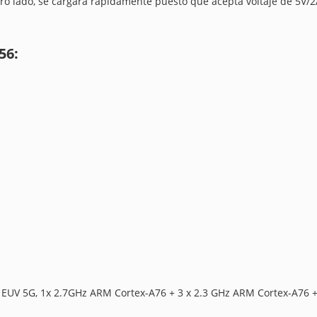
ro lado, se cargará rápidamente puesto que acepta voltaje de 5V/2
56:
m EUV 5G, 1x 2.7GHz ARM Cortex-A76 + 3 x 2.3 GHz ARM Cortex-A76 