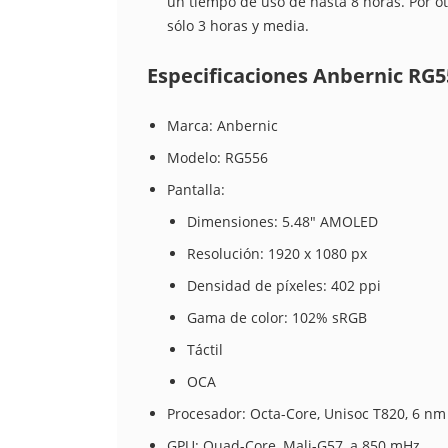
un tiempo de uso de hasta 8 horas. Por ot
sólo 3 horas y media.
Especificaciones Anbernic RG5
Marca: Anbernic
Modelo: RG556
Pantalla:
Dimensiones: 5.48" AMOLED
Resolución: 1920 x 1080 px
Densidad de píxeles: 402 ppi
Gama de color: 102% sRGB
Táctil
OCA
Procesador: Octa-Core, Unisoc T820, 6 n
GPU: Quad-Core, Mali-G57, a 850 mHz