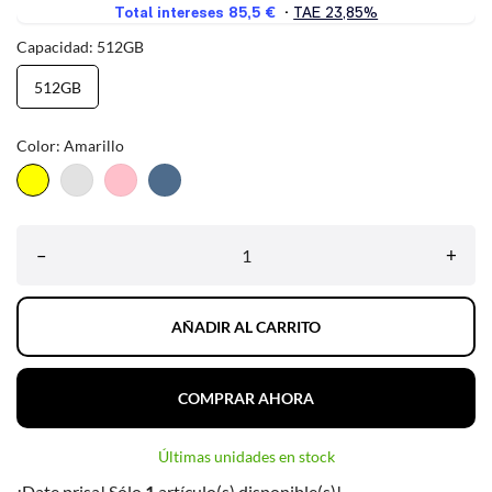
Capacidad: 512GB
512GB
Color: Amarillo
Amarillo
Plata
Rosa
Pacific
Blue
–
+
AÑADIR AL CARRITO
COMPRAR AHORA
Últimas unidades en stock
¡Date prisa! Sólo
1
artículo(s) disponible(s)!