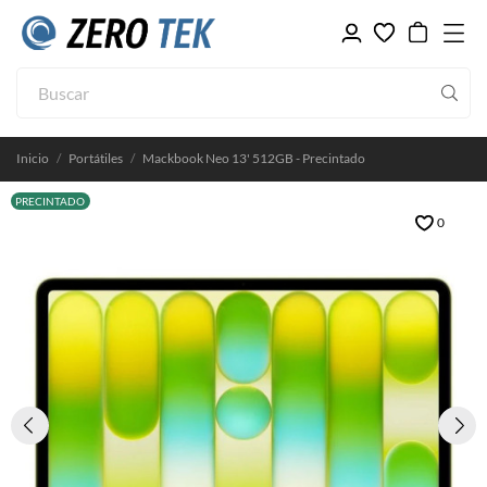
Inicio
Portátiles
Mackbook Neo 13' 512GB - Precintado
PRECINTADO
0