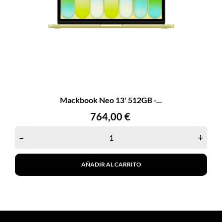
Mackbook Neo 13' 512GB -...
Precio
764,00 €
–
+
AÑADIR AL CARRITO