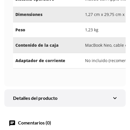
Dimensiones
1,27 cm x 29,75 cm x 2
Peso
1,23 kg
Contenido de la caja
MacBook Neo, cable de
Adaptador de corriente
No incluido (recomend
expand_more
Detalles del producto
chat
Comentarios (0)