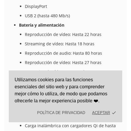
DisplayPort
USB 2 (hasta 480 Mb/s)
Batería y alimentación
Reproducción de vídeo: Hasta 22 horas
Streaming de vídeo: Hasta 18 horas
Reproducción de audio: Hasta 80 horas
Reproducción de vídeo: Hasta 27 horas
Streaming de vídeo: Hasta 24 horas
Utilizamos cookies para las funciones
Reproducción de audio: Hasta 100 horas
esenciales del sitio web y para comprender
Ambos modelos
mejor cómo lo utiliza, de modo que podamos
Batería recargable integrada de iones de litio
ofrecerle la mejor experiencia posible ❤️.
Carga inalámbrica con MagSafe de hasta 25 W
done
POLÍTICA DE PRIVACIDAD
ACEPTAR
con adaptador de 30 W o superior
Carga inalámbrica con cargadores Qi de hasta