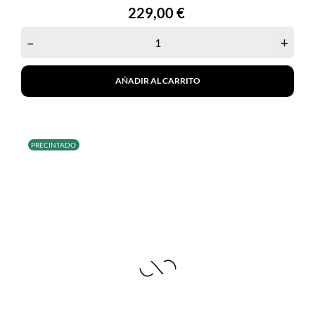
Precio
229,00 €
–
+
AÑADIR AL CARRITO
PRECINTADO