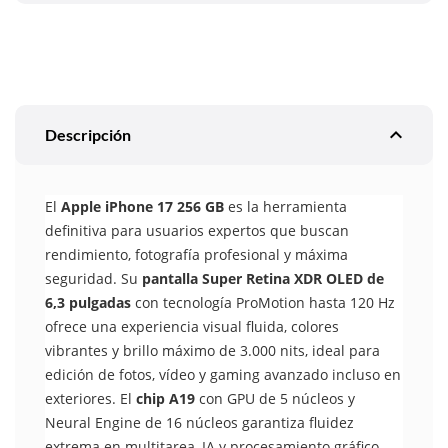
expand_less
Descripción
El
Apple iPhone 17 256 GB
es la herramienta
definitiva para usuarios expertos que buscan
rendimiento, fotografía profesional y máxima
seguridad. Su
pantalla Super Retina XDR OLED de
6,3 pulgadas
con tecnología ProMotion hasta 120 Hz
ofrece una experiencia visual fluida, colores
vibrantes y brillo máximo de 3.000 nits, ideal para
edición de fotos, vídeo y gaming avanzado incluso en
exteriores. El
chip A19
con GPU de 5 núcleos y
Neural Engine de 16 núcleos garantiza fluidez
extrema en multitarea, IA y procesamiento gráfico,