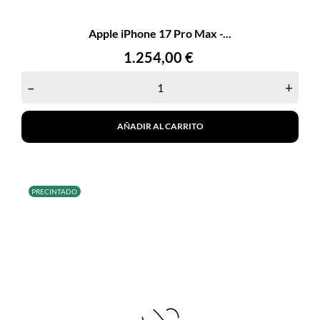
Apple iPhone 17 Pro Max -...
Precio
1.254,00 €
–
+
AÑADIR AL CARRITO
PRECINTADO