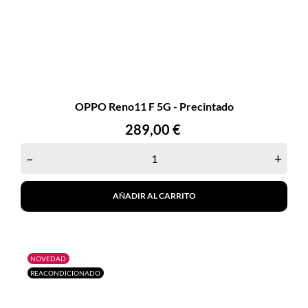
OPPO Reno11 F 5G - Precintado
Precio
289,00 €
–
+
AÑADIR AL CARRITO
NOVEDAD
REACONDICIONADO