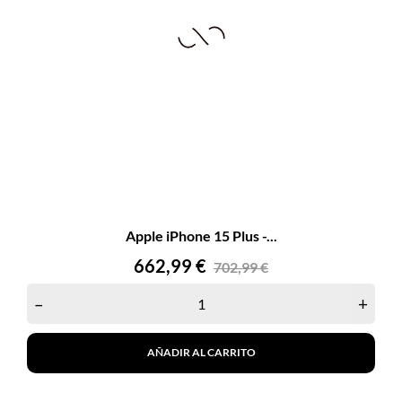
Apple iPhone 15 Plus -...
Precio
Precio
662,99 €
702,99 €
base
–
+
AÑADIR AL CARRITO