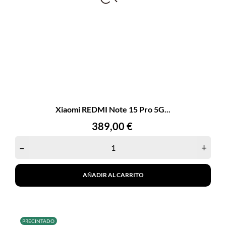
Xiaomi REDMI Note 15 Pro 5G...
Precio
389,00 €
–
+
AÑADIR AL CARRITO
PRECINTADO