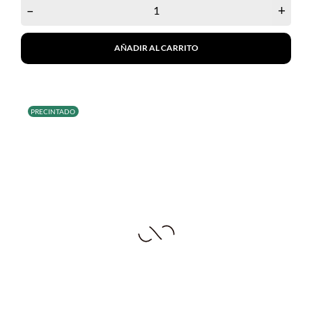
–
+
AÑADIR AL CARRITO
PRECINTADO