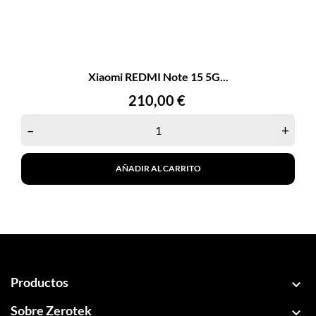
Xiaomi REDMI Note 15 5G...
Precio
210,00 €
–
+
AÑADIR AL CARRITO
Productos

Sobre Zerotek
