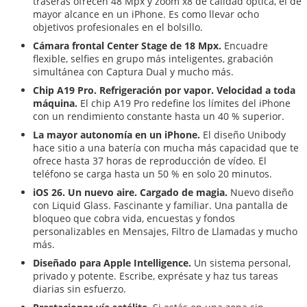
traseras ofrecen 48 Mpx y zoom x8 de calidad óptica, el de
mayor alcance en un iPhone. Es como llevar ocho
objetivos profesionales en el bolsillo.
Cámara frontal Center Stage de 18 Mpx.
Encuadre
flexible, selfies en grupo más inteligentes, grabación
simultánea con Captura Dual y mucho más.
Chip A19 Pro. Refrigeración por vapor. Velocidad a toda
máquina.
El chip A19 Pro redefine los límites del iPhone
con un rendimiento constante hasta un 40 % superior.
La mayor autonomía en un iPhone.
El diseño Unibody
hace sitio a una batería con mucha más capacidad que te
ofrece hasta 37 horas de reproducción de vídeo. El
teléfono se carga hasta un 50 % en solo 20 minutos.
iOS 26. Un nuevo aire. Cargado de magia.
Nuevo diseño
con Liquid Glass. Fascinante y familiar. Una pantalla de
bloqueo que cobra vida, encuestas y fondos
personalizables en Mensajes, Filtro de Llamadas y mucho
más.
Diseñado para Apple Intelligence.
Un sistema personal,
privado y potente. Escribe, exprésate y haz tus tareas
diarias sin esfuerzo.