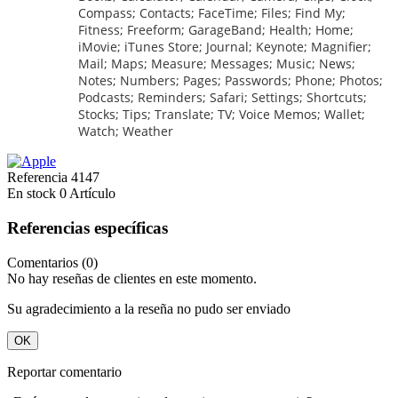
Compass; Contacts; FaceTime; Files; Find My;
Fitness; Freeform; GarageBand; Health; Home;
iMovie; iTunes Store; Journal; Keynote; Magnifier;
Mail; Maps; Measure; Messages; Music; News;
Notes; Numbers; Pages; Passwords; Phone; Photos;
Podcasts; Reminders; Safari; Settings; Shortcuts;
Stocks; Tips; Translate; TV; Voice Memos; Wallet;
Watch; Weather
Referencia
4147
En stock
0 Artículo
Referencias específicas
Comentarios (0)
No hay reseñas de clientes en este momento.
Su agradecimiento a la reseña no pudo ser enviado
OK
Reportar comentario