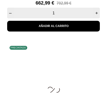
Precio
Precio
662,99 €
702,99 €
base
–
+
AÑADIR AL CARRITO
PRECINTADO