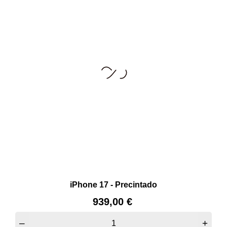
iPhone 17 - Precintado
Precio
939,00 €
–
+