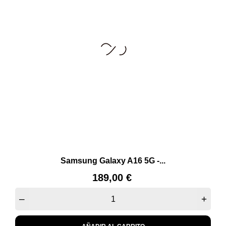
Samsung Galaxy A16 5G -...
Precio
189,00 €
–
+