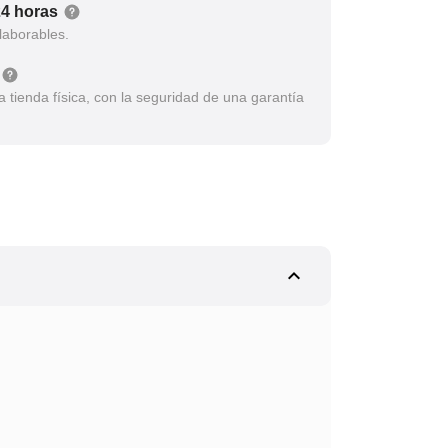
24 horas
laborables.
tienda física, con la seguridad de una garantía
expand_less