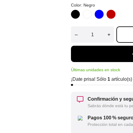
Color: Negro
Negro
Blanco
Azul
Product
Red
–
+
Últimas unidades en stock
¡Date prisa! Sólo
1
artículo(s)
Confirmación y segu
Sabrás dónde está tu p
Pagos 100 % segur
Protección total en cad