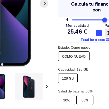
Estado: Como nuevo
COMO NUEVO
Capacidad: 128 GB
128 GB
keyboard_arrow_right
Salud de batería: 85%
90%
85%