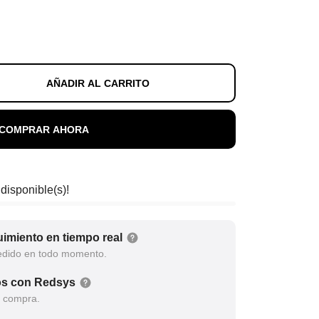
AÑADIR AL CARRITO
COMPRAR AHORA
 disponible(s)!
imiento en tiempo real
edido en todo momento.
os con Redsys
a compra.