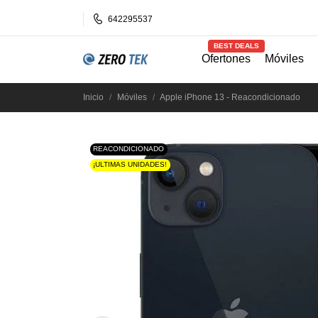
642295537
BEST DEALS
Ofertones
Móviles
Inicio
Móviles
Apple iPhone 13 - Reacondicionado
REACONDICIONADO
¡ULTIMAS UNIDADES!