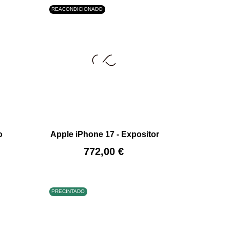
REACONDICIONADO
+
–
+
o
Apple iPhone 17 - Expositor
AÑADIR AL CARRITO
Precio
772,00 €
PRECINTADO