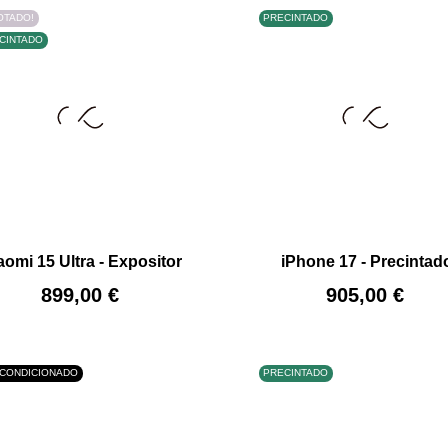
OTADO!
PRECINTADO
CINTADO
+
–
aomi 15 Ultra - Expositor
iPhone 17 - Precintad
FUERA DE STOCK
FUERA DE STOCK
Precio
Precio
899,00 €
905,00 €
CONDICIONADO
PRECINTADO