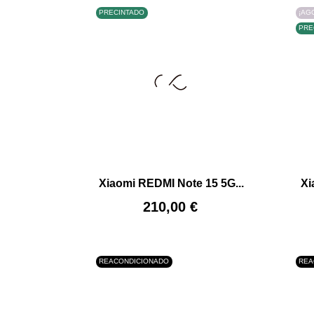
PRECINTADO
¡AG
PRE
–
+
–
Xiaomi REDMI Note 15 5G...
Xi
AÑADIR AL CARRITO
Precio
210,00 €
REACONDICIONADO
REA