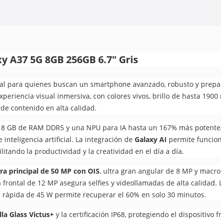
y A37 5G 8GB 256GB 6.7" Gris
eal para quienes buscan un smartphone avanzado, robusto y prepa
periencia visual inmersiva, con colores vivos, brillo de hasta 1900 
e contenido en alta calidad.
 8 GB de RAM DDR5 y una NPU para IA hasta un 167% más potente, 
 inteligencia artificial. La integración de
Galaxy AI
permite funcion
ilitando la productividad y la creatividad en el día a día.
a principal de 50 MP con OIS
, ultra gran angular de 8 MP y macr
frontal de 12 MP asegura selfies y videollamadas de alta calidad. 
a rápida de 45 W permite recuperar el 60% en solo 30 minutos.
lla Glass Victus+
y la certificación IP68, protegiendo el dispositivo 