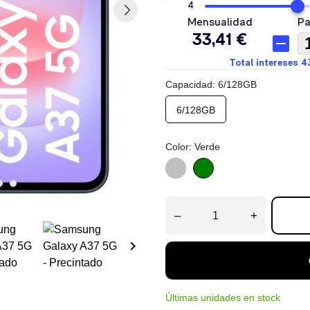
Capacidad: 6/128GB
6/128GB
Color: Verde
Gris
Verde
–
+
keyboard_arrow_right
Últimas unidades en stock