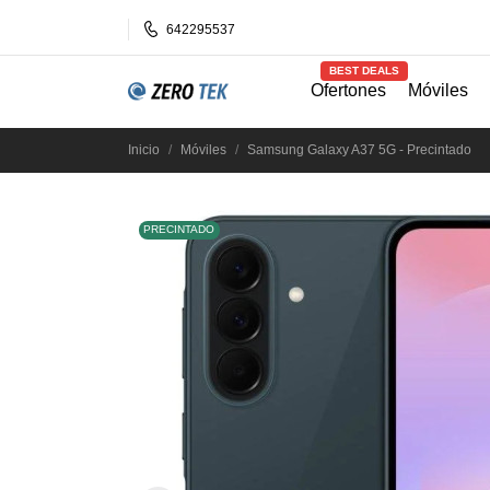
642295537
BEST DEALS
Ofertones
Móviles
Inicio
Móviles
Samsung Galaxy A37 5G - Precintado
PRECINTADO